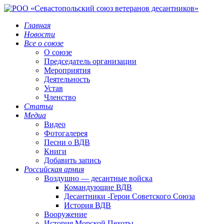
Главная
Новости
Все о союзе
О союзе
Председатель организации
Мероприятия
Деятельность
Устав
Членство
Статьи
Медиа
Видео
Фотогалерея
Песни о ВДВ
Книги
Добавить запись
Российская армия
Воздушно — десантные войска
Командующие ВДВ
Десантники -Герои Советского Союза
История ВДВ
Вооружение
История Морской Пехоты