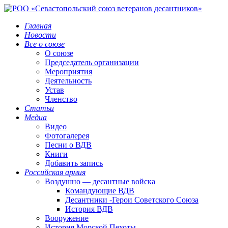
Главная
Новости
Все о союзе
О союзе
Председатель организации
Мероприятия
Деятельность
Устав
Членство
Статьи
Медиа
Видео
Фотогалерея
Песни о ВДВ
Книги
Добавить запись
Российская армия
Воздушно — десантные войска
Командующие ВДВ
Десантники -Герои Советского Союза
История ВДВ
Вооружение
История Морской Пехоты