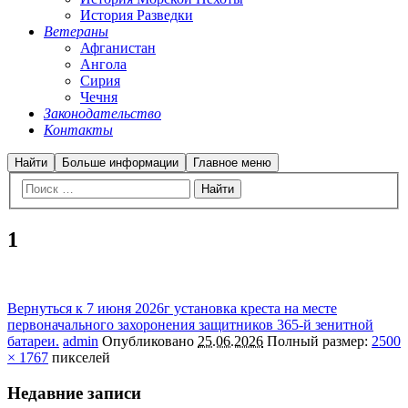
История Разведки
Ветераны
Афганистан
Ангола
Сирия
Чечня
Законодательство
Контакты
Найти
Больше информации
Главное меню
1
Вернуться к 7 июня 2026г установка креста на месте
первоначального захоронения защитников 365-й зенитной
батареи.
admin
Опубликовано
25.06.2026
Полный размер:
2500
× 1767
пикселей
Недавние записи