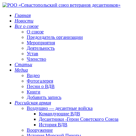
Главная
Новости
Все о союзе
О союзе
Председатель организации
Мероприятия
Деятельность
Устав
Членство
Статьи
Медиа
Видео
Фотогалерея
Песни о ВДВ
Книги
Добавить запись
Российская армия
Воздушно — десантные войска
Командующие ВДВ
Десантники -Герои Советского Союза
История ВДВ
Вооружение
История Морской Пехоты