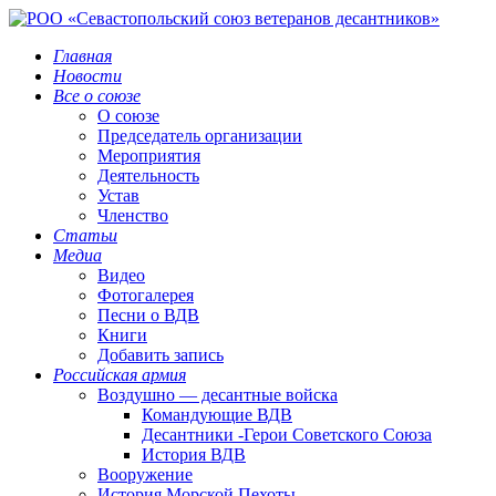
Главная
Новости
Все о союзе
О союзе
Председатель организации
Мероприятия
Деятельность
Устав
Членство
Статьи
Медиа
Видео
Фотогалерея
Песни о ВДВ
Книги
Добавить запись
Российская армия
Воздушно — десантные войска
Командующие ВДВ
Десантники -Герои Советского Союза
История ВДВ
Вооружение
История Морской Пехоты