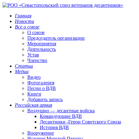
Главная
Новости
Все о союзе
О союзе
Председатель организации
Мероприятия
Деятельность
Устав
Членство
Статьи
Медиа
Видео
Фотогалерея
Песни о ВДВ
Книги
Добавить запись
Российская армия
Воздушно — десантные войска
Командующие ВДВ
Десантники -Герои Советского Союза
История ВДВ
Вооружение
История Морской Пехоты