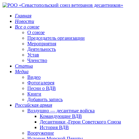
Главная
Новости
Все о союзе
О союзе
Председатель организации
Мероприятия
Деятельность
Устав
Членство
Статьи
Медиа
Видео
Фотогалерея
Песни о ВДВ
Книги
Добавить запись
Российская армия
Воздушно — десантные войска
Командующие ВДВ
Десантники -Герои Советского Союза
История ВДВ
Вооружение
История Морской Пехоты