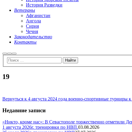
История Разведки
Ветераны
Афганистан
Ангола
Сирия
Чечня
Законодательство
Контакты
Найти
Больше
Главное
информации
меню
19
Вернуться к 4 августа 2024 года военно-спортивные турниры 
Недавние записи
«Никто, кроме нас»: В Севастополе торжественно отметили Д
1 августа 2026г. тренировки по НВП.
03.08.2026