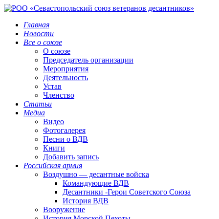
Главная
Новости
Все о союзе
О союзе
Председатель организации
Мероприятия
Деятельность
Устав
Членство
Статьи
Медиа
Видео
Фотогалерея
Песни о ВДВ
Книги
Добавить запись
Российская армия
Воздушно — десантные войска
Командующие ВДВ
Десантники -Герои Советского Союза
История ВДВ
Вооружение
История Морской Пехоты