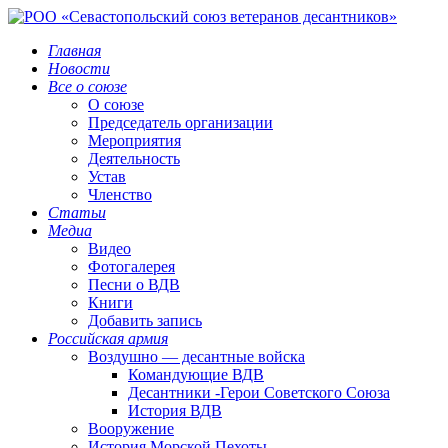
Главная
Новости
Все о союзе
О союзе
Председатель организации
Мероприятия
Деятельность
Устав
Членство
Статьи
Медиа
Видео
Фотогалерея
Песни о ВДВ
Книги
Добавить запись
Российская армия
Воздушно — десантные войска
Командующие ВДВ
Десантники -Герои Советского Союза
История ВДВ
Вооружение
История Морской Пехоты