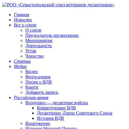
Главная
Новости
Все о союзе
О союзе
Председатель организации
Мероприятия
Деятельность
Устав
Членство
Статьи
Медиа
Видео
Фотогалерея
Песни о ВДВ
Книги
Добавить запись
Российская армия
Воздушно — десантные войска
Командующие ВДВ
Десантники -Герои Советского Союза
История ВДВ
Вооружение
История Морской Пехоты