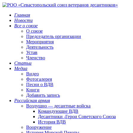
Главная
Новости
Все о союзе
О союзе
Председатель организации
Мероприятия
Деятельность
Устав
Членство
Статьи
Медиа
Видео
Фотогалерея
Песни о ВДВ
Книги
Добавить запись
Российская армия
Воздушно — десантные войска
Командующие ВДВ
Десантники -Герои Советского Союза
История ВДВ
Вооружение
История Морской Пехоты