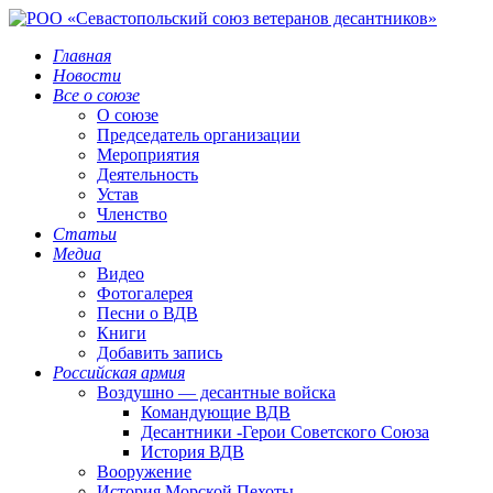
Главная
Новости
Все о союзе
О союзе
Председатель организации
Мероприятия
Деятельность
Устав
Членство
Статьи
Медиа
Видео
Фотогалерея
Песни о ВДВ
Книги
Добавить запись
Российская армия
Воздушно — десантные войска
Командующие ВДВ
Десантники -Герои Советского Союза
История ВДВ
Вооружение
История Морской Пехоты