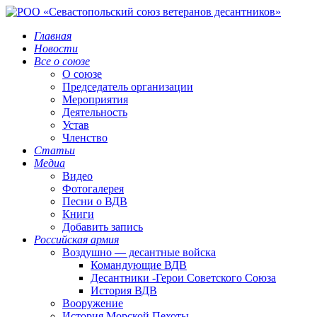
Главная
Новости
Все о союзе
О союзе
Председатель организации
Мероприятия
Деятельность
Устав
Членство
Статьи
Медиа
Видео
Фотогалерея
Песни о ВДВ
Книги
Добавить запись
Российская армия
Воздушно — десантные войска
Командующие ВДВ
Десантники -Герои Советского Союза
История ВДВ
Вооружение
История Морской Пехоты