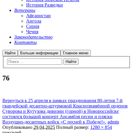
История Разведки
Ветераны
Афганистан
Ангола
Сирия
Чечня
Законодательство
Контакты
Найти
Больше информации
Главное меню
76
Вернуться к 25 апреля в рамках празднования 80-летия 7-й
гвардейской десантно-штурмовой Краснознамённой орденов
Суворова и Кутузова дивизии (горной) в Новороссийске
состоялся большой концерт Ансамбля песни и пляски
Воздушно-десантных войск «С песней к Победе!».
admin
Опубликовано
29.04.2025
Полный размер:
1280 × 854
пикселей