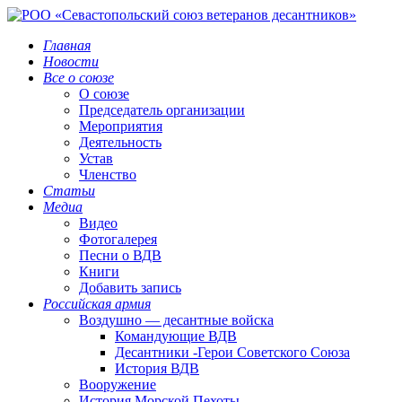
Главная
Новости
Все о союзе
О союзе
Председатель организации
Мероприятия
Деятельность
Устав
Членство
Статьи
Медиа
Видео
Фотогалерея
Песни о ВДВ
Книги
Добавить запись
Российская армия
Воздушно — десантные войска
Командующие ВДВ
Десантники -Герои Советского Союза
История ВДВ
Вооружение
История Морской Пехоты