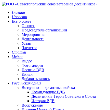
Главная
Новости
Все о союзе
О союзе
Председатель организации
Мероприятия
Деятельность
Устав
Членство
Статьи
Медиа
Видео
Фотогалерея
Песни о ВДВ
Книги
Добавить запись
Российская армия
Воздушно — десантные войска
Командующие ВДВ
Десантники -Герои Советского Союза
История ВДВ
Вооружение
История Морской Пехоты