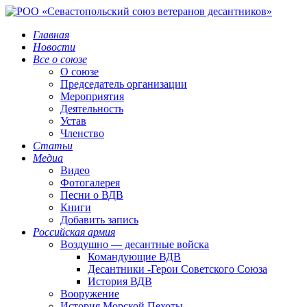
Главная
Новости
Все о союзе
О союзе
Председатель организации
Мероприятия
Деятельность
Устав
Членство
Статьи
Медиа
Видео
Фотогалерея
Песни о ВДВ
Книги
Добавить запись
Российская армия
Воздушно — десантные войска
Командующие ВДВ
Десантники -Герои Советского Союза
История ВДВ
Вооружение
История Морской Пехоты