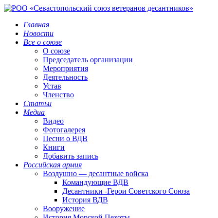
Главная
Новости
Все о союзе
О союзе
Председатель организации
Мероприятия
Деятельность
Устав
Членство
Статьи
Медиа
Видео
Фотогалерея
Песни о ВДВ
Книги
Добавить запись
Российская армия
Воздушно — десантные войска
Командующие ВДВ
Десантники -Герои Советского Союза
История ВДВ
Вооружение
История Морской Пехоты