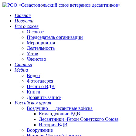
Главная
Новости
Все о союзе
О союзе
Председатель организации
Мероприятия
Деятельность
Устав
Членство
Статьи
Медиа
Видео
Фотогалерея
Песни о ВДВ
Книги
Добавить запись
Российская армия
Воздушно — десантные войска
Командующие ВДВ
Десантники -Герои Советского Союза
История ВДВ
Вооружение
История Морской Пехоты