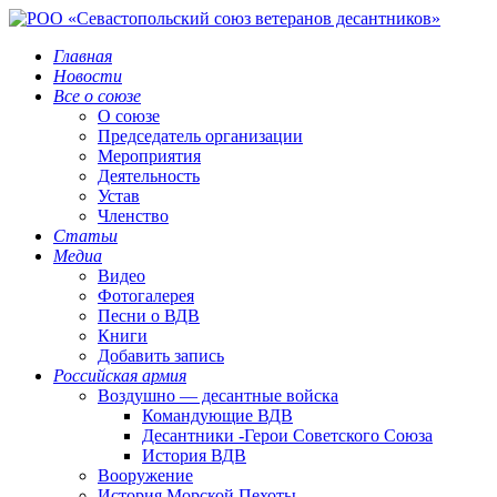
Главная
Новости
Все о союзе
О союзе
Председатель организации
Мероприятия
Деятельность
Устав
Членство
Статьи
Медиа
Видео
Фотогалерея
Песни о ВДВ
Книги
Добавить запись
Российская армия
Воздушно — десантные войска
Командующие ВДВ
Десантники -Герои Советского Союза
История ВДВ
Вооружение
История Морской Пехоты