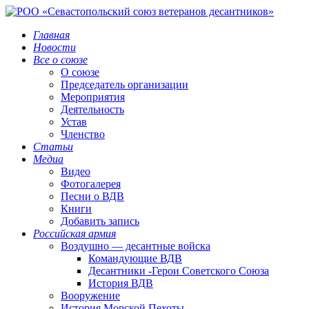
Главная
Новости
Все о союзе
О союзе
Председатель организации
Мероприятия
Деятельность
Устав
Членство
Статьи
Медиа
Видео
Фотогалерея
Песни о ВДВ
Книги
Добавить запись
Российская армия
Воздушно — десантные войска
Командующие ВДВ
Десантники -Герои Советского Союза
История ВДВ
Вооружение
История Морской Пехоты