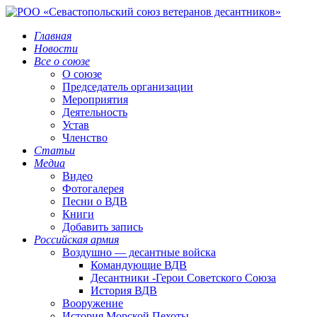
Главная
Новости
Все о союзе
О союзе
Председатель организации
Мероприятия
Деятельность
Устав
Членство
Статьи
Медиа
Видео
Фотогалерея
Песни о ВДВ
Книги
Добавить запись
Российская армия
Воздушно — десантные войска
Командующие ВДВ
Десантники -Герои Советского Союза
История ВДВ
Вооружение
История Морской Пехоты