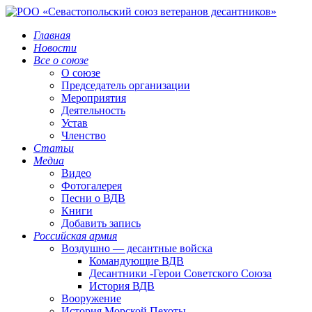
Главная
Новости
Все о союзе
О союзе
Председатель организации
Мероприятия
Деятельность
Устав
Членство
Статьи
Медиа
Видео
Фотогалерея
Песни о ВДВ
Книги
Добавить запись
Российская армия
Воздушно — десантные войска
Командующие ВДВ
Десантники -Герои Советского Союза
История ВДВ
Вооружение
История Морской Пехоты