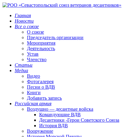
Главная
Новости
Все о союзе
О союзе
Председатель организации
Мероприятия
Деятельность
Устав
Членство
Статьи
Медиа
Видео
Фотогалерея
Песни о ВДВ
Книги
Добавить запись
Российская армия
Воздушно — десантные войска
Командующие ВДВ
Десантники -Герои Советского Союза
История ВДВ
Вооружение
История Морской Пехоты