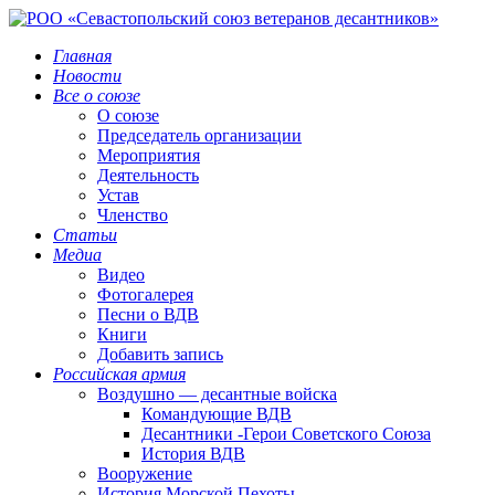
Главная
Новости
Все о союзе
О союзе
Председатель организации
Мероприятия
Деятельность
Устав
Членство
Статьи
Медиа
Видео
Фотогалерея
Песни о ВДВ
Книги
Добавить запись
Российская армия
Воздушно — десантные войска
Командующие ВДВ
Десантники -Герои Советского Союза
История ВДВ
Вооружение
История Морской Пехоты