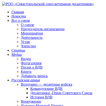
Главная
Новости
Все о союзе
О союзе
Председатель организации
Мероприятия
Деятельность
Устав
Членство
Статьи
Медиа
Видео
Фотогалерея
Песни о ВДВ
Книги
Добавить запись
Российская армия
Воздушно — десантные войска
Командующие ВДВ
Десантники -Герои Советского Союза
История ВДВ
Вооружение
История Морской Пехоты