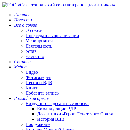
Главная
Новости
Все о союзе
О союзе
Председатель организации
Мероприятия
Деятельность
Устав
Членство
Статьи
Медиа
Видео
Фотогалерея
Песни о ВДВ
Книги
Добавить запись
Российская армия
Воздушно — десантные войска
Командующие ВДВ
Десантники -Герои Советского Союза
История ВДВ
Вооружение
История Морской Пехоты