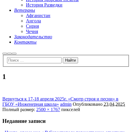
История Разведки
Ветераны
Афганистан
Ангола
Сирия
Чечня
Законодательство
Контакты
Найти
Больше
Главное
информации
меню
1
Вернуться к 17-18 апреля 2025г. «Смотр строя и песни» в
ГБОУ «Инженерная школа»
admin
Опубликовано
23.04.2025
Полный размер:
2500 × 1767
пикселей
Недавние записи