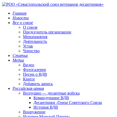
Главная
Новости
Все о союзе
О союзе
Председатель организации
Мероприятия
Деятельность
Устав
Членство
Статьи
Медиа
Видео
Фотогалерея
Песни о ВДВ
Книги
Добавить запись
Российская армия
Воздушно — десантные войска
Командующие ВДВ
Десантники -Герои Советского Союза
История ВДВ
Вооружение
История Морской Пехоты