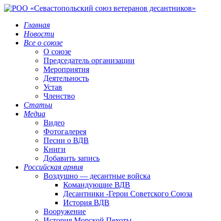
Главная
Новости
Все о союзе
О союзе
Председатель организации
Мероприятия
Деятельность
Устав
Членство
Статьи
Медиа
Видео
Фотогалерея
Песни о ВДВ
Книги
Добавить запись
Российская армия
Воздушно — десантные войска
Командующие ВДВ
Десантники -Герои Советского Союза
История ВДВ
Вооружение
История Морской Пехоты