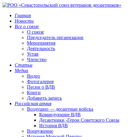
Главная
Новости
Все о союзе
О союзе
Председатель организации
Мероприятия
Деятельность
Устав
Членство
Статьи
Медиа
Видео
Фотогалерея
Песни о ВДВ
Книги
Добавить запись
Российская армия
Воздушно — десантные войска
Командующие ВДВ
Десантники -Герои Советского Союза
История ВДВ
Вооружение
История Морской Пехоты