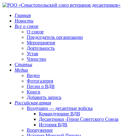
Главная
Новости
Все о союзе
О союзе
Председатель организации
Мероприятия
Деятельность
Устав
Членство
Статьи
Медиа
Видео
Фотогалерея
Песни о ВДВ
Книги
Добавить запись
Российская армия
Воздушно — десантные войска
Командующие ВДВ
Десантники -Герои Советского Союза
История ВДВ
Вооружение
История Морской Пехоты