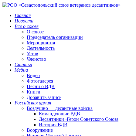
Главная
Новости
Все о союзе
О союзе
Председатель организации
Мероприятия
Деятельность
Устав
Членство
Статьи
Медиа
Видео
Фотогалерея
Песни о ВДВ
Книги
Добавить запись
Российская армия
Воздушно — десантные войска
Командующие ВДВ
Десантники -Герои Советского Союза
История ВДВ
Вооружение
История Морской Пехоты