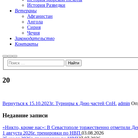
История Разведки
Ветераны
Афганистан
Ангола
Сирия
Чечня
Законодательство
Контакты
Найти
Больше
Главное
информации
меню
20
Вернуться к 15.10.2023г. Турниры к Дню частей СпН.
admin
Оп
Недавние записи
«Никто, кроме нас»: В Севастополе торжественно отметили Д
1 августа 2026г. тренировки по НВП.
03.08.2026