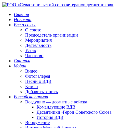
Главная
Новости
Все о союзе
О союзе
Председатель организации
Мероприятия
Деятельность
Устав
Членство
Статьи
Медиа
Видео
Фотогалерея
Песни о ВДВ
Книги
Добавить запись
Российская армия
Воздушно — десантные войска
Командующие ВДВ
Десантники -Герои Советского Союза
История ВДВ
Вооружение
История Морской Пехоты