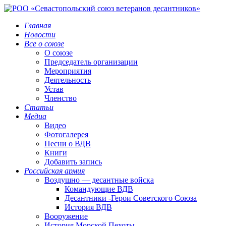
Главная
Новости
Все о союзе
О союзе
Председатель организации
Мероприятия
Деятельность
Устав
Членство
Статьи
Медиа
Видео
Фотогалерея
Песни о ВДВ
Книги
Добавить запись
Российская армия
Воздушно — десантные войска
Командующие ВДВ
Десантники -Герои Советского Союза
История ВДВ
Вооружение
История Морской Пехоты