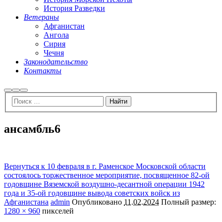
История Разведки
Ветераны
Афганистан
Ангола
Сирия
Чечня
Законодательство
Контакты
Найти
Больше
Главное
информации
меню
ансамбль6
Вернуться к 10 февраля в г. Раменское Московской области
состоялось торжественное мероприятие, посвященное 82-ой
годовщине Вяземской воздушно-десантной операции 1942
года и 35-ой годовщине вывода советских войск из
Афганистана
admin
Опубликовано
11.02.2024
Полный размер:
1280 × 960
пикселей