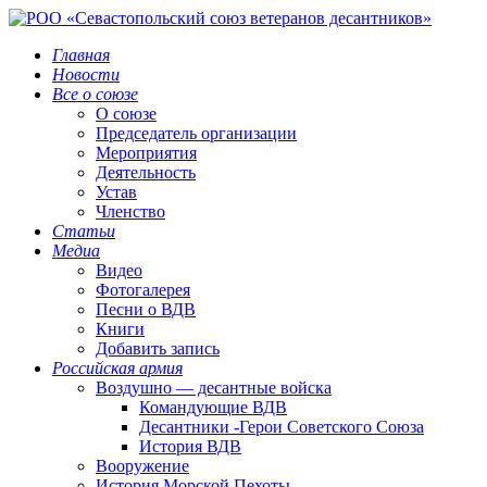
Главная
Новости
Все о союзе
О союзе
Председатель организации
Мероприятия
Деятельность
Устав
Членство
Статьи
Медиа
Видео
Фотогалерея
Песни о ВДВ
Книги
Добавить запись
Российская армия
Воздушно — десантные войска
Командующие ВДВ
Десантники -Герои Советского Союза
История ВДВ
Вооружение
История Морской Пехоты