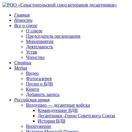
Главная
Новости
Все о союзе
О союзе
Председатель организации
Мероприятия
Деятельность
Устав
Членство
Статьи
Медиа
Видео
Фотогалерея
Песни о ВДВ
Книги
Добавить запись
Российская армия
Воздушно — десантные войска
Командующие ВДВ
Десантники -Герои Советского Союза
История ВДВ
Вооружение
История Морской Пехоты